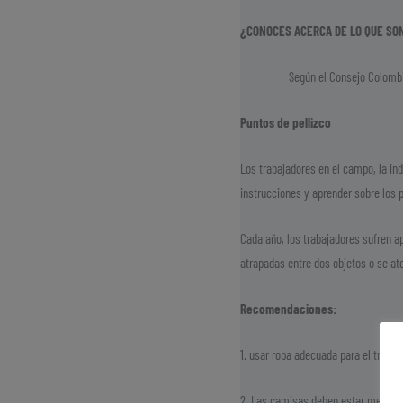
¿CONOCES ACERCA DE LO QUE SON
Según el Consejo Colombiano
Puntos de pellizco
Los trabajadores en el campo, la in
instrucciones y aprender sobre los 
Cada año, los trabajadores sufren 
atrapadas entre dos objetos o se at
Recomendaciones:
1. usar ropa adecuada para el traba
2. Las camisas deben estar metidas