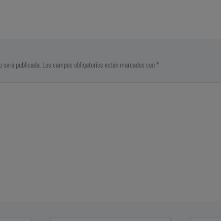
ed
ail
pa
In
rti
r
o será publicada.
Los campos obligatorios están marcados con
*