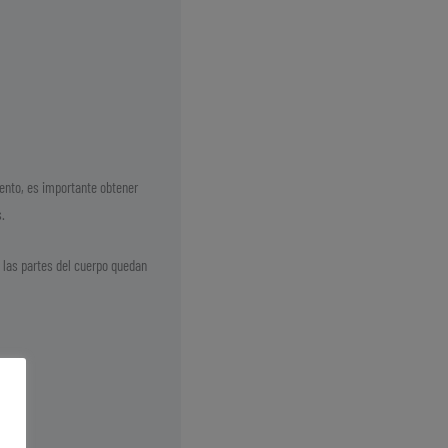
iento, es importante obtener
.
 las partes del cuerpo quedan