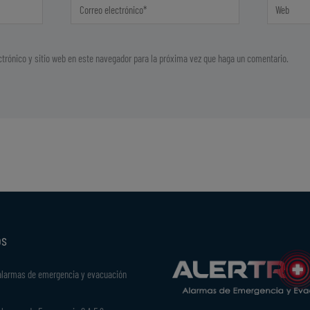
Correo
Web
electrónico*
trónico y sitio web en este navegador para la próxima vez que haga un comentario.
os
alarmas de emergencia y evacuación