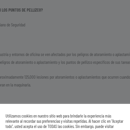
 LOS P
UNTOS DE PELLIZCO?
 de Seguridad
dustria y entornos de oficina se ven afectados por los peligros de atoramiento o aplastam
peligros de atoramiento o aplastamiento y los puntos de pellizco específicos de sus tareas
aproximadamente 125,000 lesiones por atoramientos o aplastamientos que ocurren cuando
oran en la maquinaria.
jo con pantalones y mangas que no estén demasiado largas ni holgadas.
Utilizamos cookies en nuestro sitio web para brindarle la experiencia más
relevante al recordar sus preferencias y visitas repetidas. Al hacer clic en "Aceptar
todo", usted acepta el uso de TODAS las cookies. Sin embargo, puede visitar
 en el pantalón