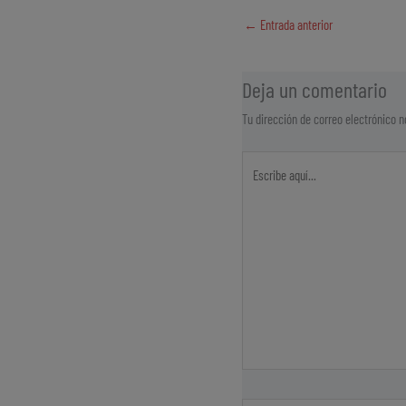
bo
ts
er
er
←
Entrada anterior
ok
Ap
es
p
t
Deja un comentario
Tu dirección de correo electrónico n
Escribe
aquí...