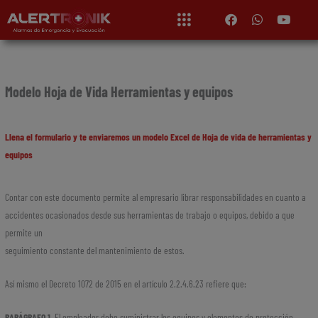
Ir
F
W
Y
a
h
o
al
c
a
u
contenido
e
t
t
b
s
u
o
a
b
o
p
e
Modelo Hoja de Vida Herramientas y equipos
k
p
Llena el formulario y te enviaremos un modelo Excel de Hoja de vida de herramientas y
equipos
Contar con este documento permite al empresario librar responsabilidades en cuanto a
accidentes ocasionados desde sus herramientas de trabajo o equipos, debido a que
permite un
seguimiento constante del mantenimiento de estos.
Así mismo el Decreto 1072 de 2015 en el artículo 2.2.4.6.23 refiere que:
PARÁGRAFO 1.
El empleador debe suministrar los equipos y elementos de protección