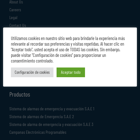
About Us
Careers
Legal
Contact Us
Productos
Utilizamos cookies en nuestro sitio web para brindarle la experiencia más
relevante al recordar sus preferencias y visitas repetidas. Al hacer clic en
"Aceptar todo", usted acepta el uso de TODAS las cookies. Sin embargo,
Sistema de alarmas de emergencia y evacuación S.A.E 1
puede visitar "Configuración de cookies" para proporcionar un
Sistema de alarmas de Emergencia S.A.E 2
consentimiento controlado.
Sistema de alarma de emergencia y evacuación S.A.E 3
Aceptar todo
Configuración de cookies
Campanas Electrónicas Programables
Productos
Sistema de alarmas de emergencia y evacuación S.A.E 1
Sistema de alarmas de Emergencia S.A.E 2
Sistema de alarma de emergencia y evacuación S.A.E 3
Campanas Electrónicas Programables