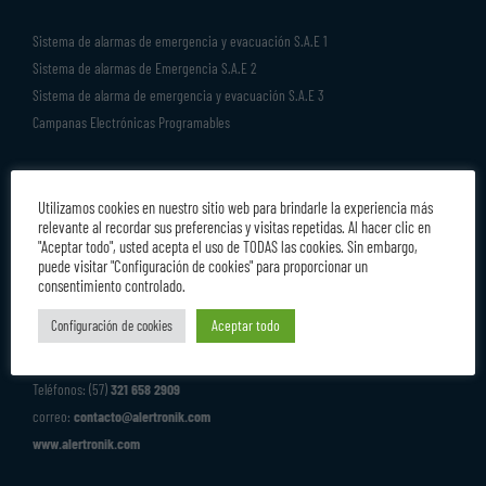
Sistema de alarmas de emergencia y evacuación S.A.E 1
Sistema de alarmas de Emergencia S.A.E 2
Sistema de alarma de emergencia y evacuación S.A.E 3
Campanas Electrónicas Programables
Utilizamos cookies en nuestro sitio web para brindarle la experiencia más
relevante al recordar sus preferencias y visitas repetidas. Al hacer clic en
"Aceptar todo", usted acepta el uso de TODAS las cookies. Sin embargo,
puede visitar "Configuración de cookies" para proporcionar un
consentimiento controlado.
Aceptar todo
Configuración de cookies
Alertronik
Carrera 5 No. 16-27 Cartago-Valle
Teléfonos: (57)
321 658 2909
correo:
contacto@alertronik.com
www.alertronik.com