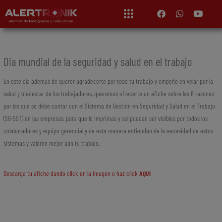
Ir
F
W
Y
a
h
o
al
c
a
u
contenido
e
t
t
b
s
u
o
a
b
o
p
e
Dia mundial de la seguridad y salud en el trabajo
k
p
En este día además de querer agradecerte por todo tu trabajo y empeño en velar por la
salud y bienestar de los trabajadores, queremos ofrecerte un afiche sobre las 6 razones
por las que se debe contar con el Sistema de Gestión en Seguridad y Salud en el Trabajo
(SG-SST) en las empresas, para que lo imprimas y así puedan ser visibles por todos los
colaboradores y equipo gerencial y de esta manera entiendan de la necesidad de estos
sistemas y valoren mejor aún tu trabajo.
Descarga tu afiche dando click en la imagen o haz click
AQUI