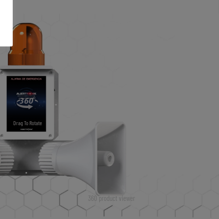
Drag To Rotate
360 product viewer