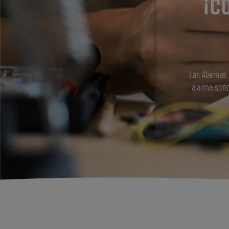
¡C
Las Alarmas 
alarma sono