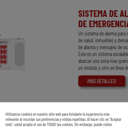
SISTEMA DE A
DE EMERGENCIA
Un sistema de alarma para o
de salud, inmuebles y demás
de alarma y mensajes de voz
Este es un sistema escalabl
abarcar una zona mas grand
un modulo y otro en línea d
¡MÁS DETALLES!
360 product viewer
Utilizamos cookies en nuestro sitio web para brindarle la experiencia más
relevante al recordar sus preferencias y visitas repetidas. Al hacer clic en "Aceptar
todo", usted acepta el uso de TODAS las cookies. Sin embargo, puede visitar