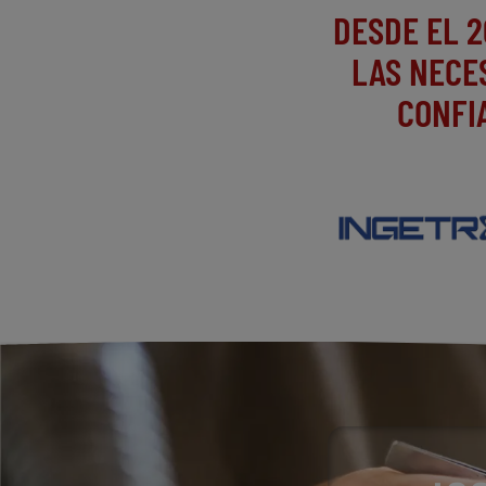
DESDE EL 
LAS NECE
CONFI