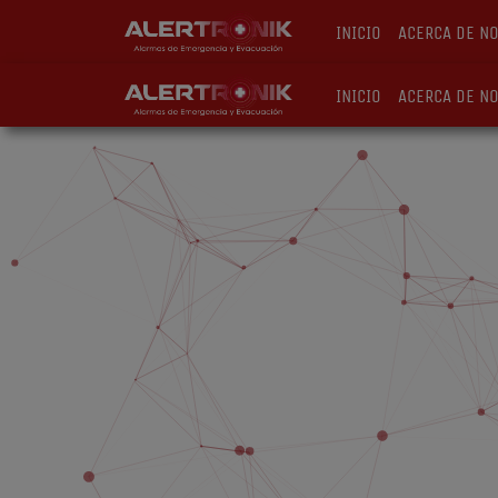
Ir
INICIO
ACERCA DE N
al
contenido
INICIO
ACERCA DE N